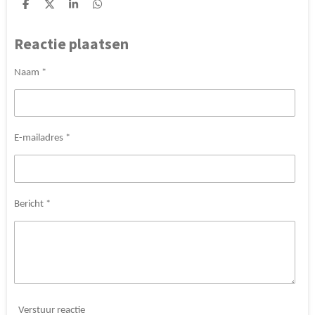
D
D
S
D
e
e
h
e
l
e
a
l
Reactie plaatsen
e
l
r
e
n
e
n
Naam *
E-mailadres *
Bericht *
Verstuur reactie