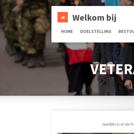
Ga
direct
Welkom bij
naar
de
HOME
DOELSTELLING
BESTU
hoofdinhoud
VETER
Jaarlijks is er de