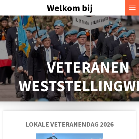
Welkom bij
Ga
direct
naar
de
hoofdinhoud
VETERANEN
WESTSTELLINGW
LOKALE VETERANENDAG 2026