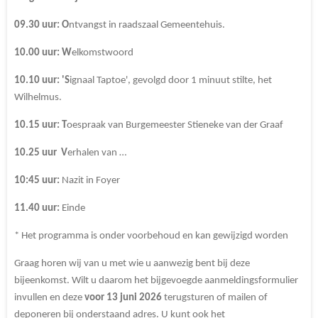
09.30 uur:
O
ntvangst in raadszaal Gemeentehuis.
10.00 uur:
W
elkomstwoord
10.10 uur:
'S
ignaal Taptoe', gevolgd door 1 minuut stilte, het
Wilhelmus.
10.15 uur: T
oespraak van Burgemeester Stieneke van der Graaf
10.25 uur
V
erhalen van …
10:45 uur:
Nazit in Foyer
11.40 uur:
Einde
* Het programma is onder voorbehoud en kan gewijzigd worden
Graag horen wij van u met wie u aanwezig bent bij deze
bijeenkomst. Wilt u daarom het bijgevoegde aanmeldingsformulier
invullen en deze
voor 13 juni 2026
terugsturen of mailen of
deponeren bij onderstaand adres. U kunt ook het