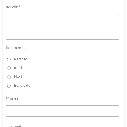
Bericht *
Ik kom met
Partner
Kind
N.v.t
Begeleider
Missies